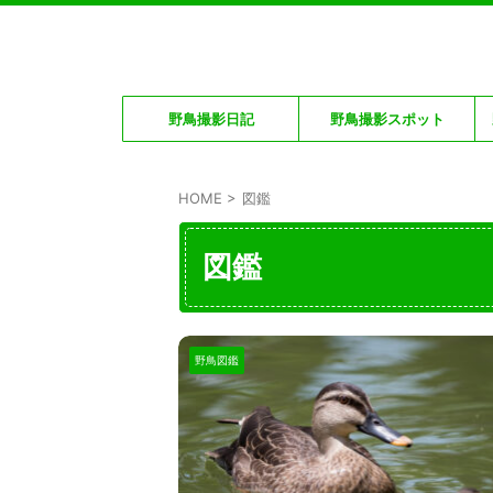
野鳥撮影日記
野鳥撮影スポット
HOME
>
図鑑
図鑑
野鳥図鑑