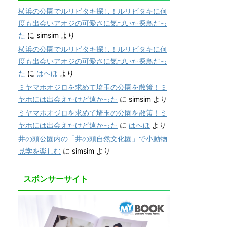
横浜の公園でルリビタキ探し！ルリビタキに何
度も出会いアオジの可愛さに気づいた探鳥だっ
た
に
simsim
より
横浜の公園でルリビタキ探し！ルリビタキに何
度も出会いアオジの可愛さに気づいた探鳥だっ
た
に
はへほ
より
ミヤマホオジロを求めて埼玉の公園を散策！ミ
ヤホには出会えたけど遠かった
に
simsim
より
ミヤマホオジロを求めて埼玉の公園を散策！ミ
ヤホには出会えたけど遠かった
に
はへほ
より
井の頭公園内の「井の頭自然文化園」で小動物
見学を楽しむ
に
simsim
より
スポンサーサイト