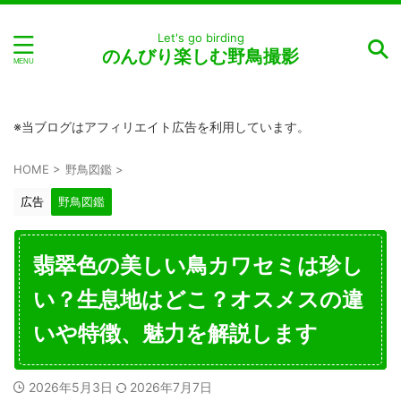
Let's go birding
のんびり楽しむ野鳥撮影
※当ブログはアフィリエイト広告を利用しています。
HOME
>
野鳥図鑑
>
広告
野鳥図鑑
翡翠色の美しい鳥カワセミは珍し
い？生息地はどこ？オスメスの違
いや特徴、魅力を解説します
2026年5月3日
2026年7月7日