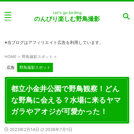
Let's go birding
のんびり楽しむ野鳥撮影
※当ブログはアフィリエイト広告を利用しています。
HOME
>
野鳥撮影スポット
>
広告
野鳥撮影スポット
都立小金井公園で野鳥観察！どん
な野鳥に会える？水場に来るヤマ
ガラやアオジが可愛かった！
2023年2月14日
2026年7月1日