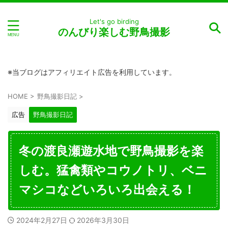
Let's go birding
のんびり楽しむ野鳥撮影
※当ブログはアフィリエイト広告を利用しています。
HOME
>
野鳥撮影日記
>
広告
野鳥撮影日記
冬の渡良瀬遊水地で野鳥撮影を楽
しむ。猛禽類やコウノトリ、ベニ
マシコなどいろいろ出会える！
2024年2月27日
2026年3月30日